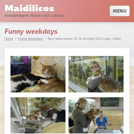
Maidilicos
MENU
monopedigree Maine-coon cattery
Funny weekdays
Home
›
Funny weekdays
› Выставка кошек 10-11 октября 2015 года, г.Киев