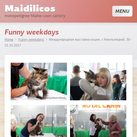
Maidilicos
MENU
monopedigree Maine-coon cattery
Funny weekdays
Home
›
Funny weekdays
› Международная выставка кошек, г.Хмельницкий, 30-
01.10.2017