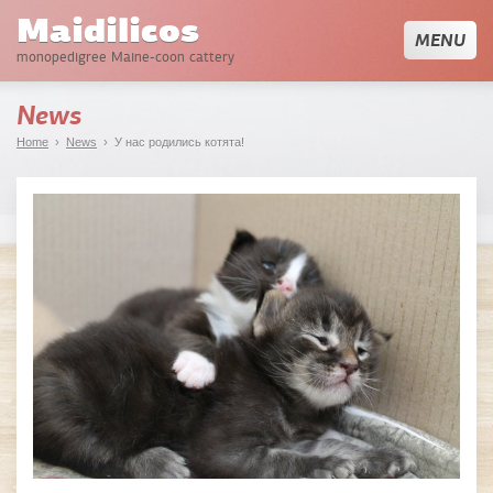
Maidilicos
MENU
monopedigree Maine-coon cattery
News
Home
›
News
› У нас родились котята!