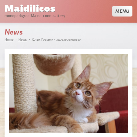
Maidilicos
MENU
monopedigree Maine-coon cattery
News
Home
›
News
› Котик Грэмми - зарезервирован!