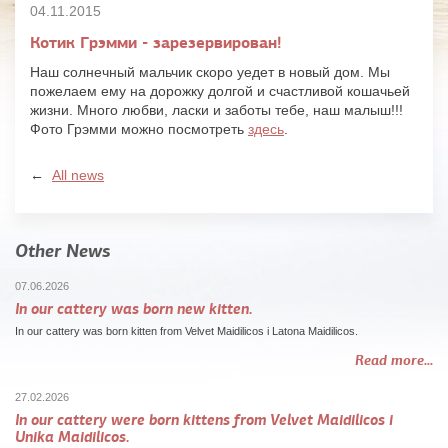
04.11.2015
Котик Грэмми - зарезервирован!
Наш солнечный мальчик скоро уедет в новый дом. Мы
пожелаем ему на дорожку долгой и счастливой кошачьей
жизни. Много любви, ласки и заботы тебе, наш малыш!!!
Фото Грэмми можно посмотреть
здесь
.
←
All news
Other News
07.06.2026
In our cattery was born new kitten.
In our cattery was born kitten from Velvet Maidilicos i Latona Maidilicos.
Read more...
27.02.2026
In our cattery were born kittens from Velvet Maidilicos i
Unika Maidilicos.