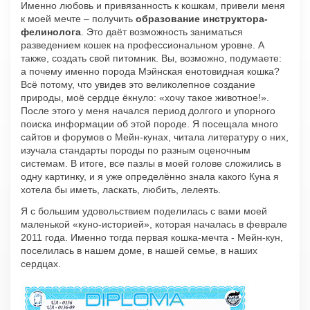
Именно любовь и привязанность к кошкам, привели меня
к моей мечте – получить
образование инструктора-
фелинолога
. Это даёт возможность заниматься
разведением кошек на профессиональном уровне. А
также, создать свой питомник. Вы, возможно, подумаете:
а почему именно порода Мэйнская енотовидная кошка?
Всё потому, что увидев это великолепное создание
природы, моё сердце ёкнуло: «хочу такое животное!».
После этого у меня начался период долгого и упорного
поиска информации об этой породе. Я посещала много
сайтов и форумов о Мейн-кунах, читала литературу о них,
изучала стандарты породы по разным оценочным
системам. В итоге, все пазлы в моей голове сложились в
одну картинку, и я уже определённо знала какого Куна я
хотела бы иметь, ласкать, любить, лелеять.
Я с большим удовольствием поделилась с вами моей
маленькой «куно-историей», которая началась в феврале
2011 года. Именно тогда первая кошка-мечта - Мейн-кун,
поселилась в нашем доме, в нашей семье, в наших
сердцах.