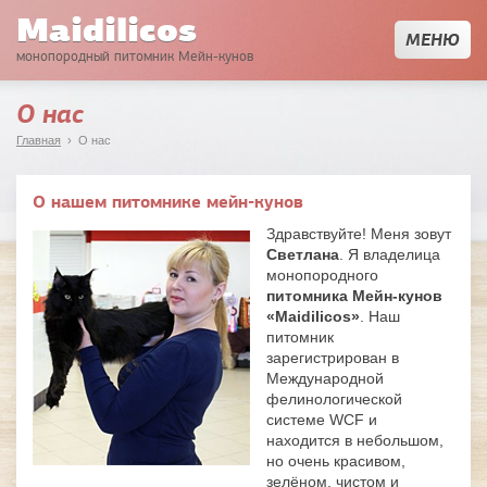
Maidilicos
МЕНЮ
монопородный питомник Мейн-кунов
О нас
Главная
› О нас
О нашем питомнике мейн-кунов
Здравствуйте! Меня зовут
Светлана
. Я владелица
монопородного
питомника Мейн-кунов
«Maidilicos»
. Наш
питомник
зарегистрирован в
Международной
фелинологической
системе WCF и
находится в небольшом,
но очень красивом,
зелёном, чистом и