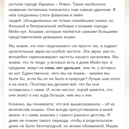
уютном городе Украины – Ровно. Такое необычное
название питомника показалось нам самым удачным. В
нём соединены слоги фамилии и имён
людей, объединенных не только семейными узами, но
большой и безграничной любовью к кошкам породы
Мейн-кун. Кошкам, которые являются самыми большими
представителями домашних кошек.
Мы знаем, что они «мурлыкают» не просто так, а издают
целительные звуки на особой частоте. Эти звуки, как-то,
волшебно гармонизируют частоты нашего организма. Мы
знаем, что те люди, у которых есть в доме Мейн-кун, в
среднем, живут на
семь лет дольше
, чем те, у которых
их нет. Единственное, чего мы не знаем, - какими мы
были бы, если бы их не было в природе? Лучше нам этого
и не знать. Поэтому мы делаем всё, что бы они
оставались с нами. И, если честно, порой кажется, что
они знают о нас куда больше, чем мы о них.
Конечно, вы понимаете, что всё вышесказанное – об их
величестве кошках. Они всегда присутствовали в моей
жизни, я с ними знакома с самого раннего детства. Я
даже не помню такого периода, чтобы в родительском
доме не было беспородной, но всеми обожаемой, Мурки.