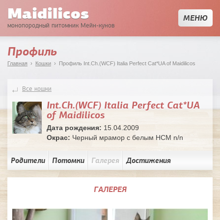
Maidilicos
МЕНЮ
монопородный питомник Мейн-кунов
Профиль
Главная
›
Кошки
› Профиль Int.Ch.(WCF) Italia Perfect Cat*UA of Maidilicos
Все кошки
Int.Ch.(WCF) Italia Perfect Cat*UA
of Maidilicos
Дата рождения:
15.04.2009
Окрас:
Черный мрамор с белым HCM n/n
Родители
Потомки
Галерея
Достижения
ГАЛЕРЕЯ