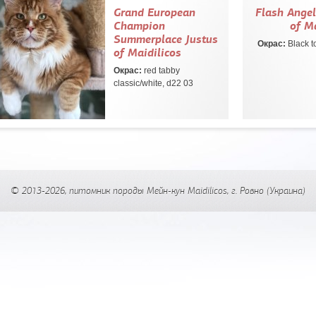
Grand European
Flash Ange
Champion
of Ma
Summerplace Justus
Окрас:
Black to
of Maidilicos
Окрас:
red tabby
classic/white, d22 03
© 2013-2026, питомник породы Мейн-кун Maidilicos, г.
Ровно
(Украина)