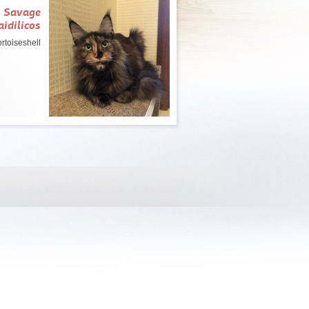
l Savage
idilicos
rtoiseshell