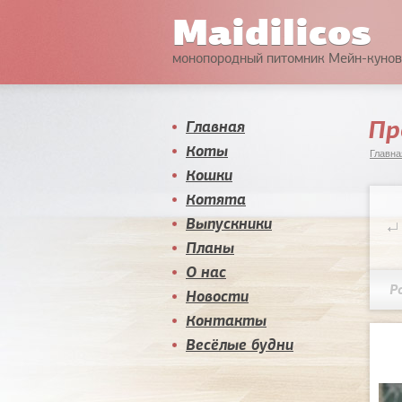
Maidilicos
монопородный питомник Мейн-кунов
Пр
Главная
Коты
Главна
Кошки
Котята
Выпускники
Планы
О нас
Р
Новости
Контакты
Весёлые будни