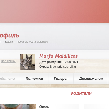
офиль
я
›
Кошки
› Профиль Marfa Maidilicos
Marfa Maidilicos
Все кошки
Дата рождения:
12.08.2021
Окрас:
Blue tortoiseshell, g
одители
Потомки
Галерея
Достижения
РОДИТЕЛИ
Отец