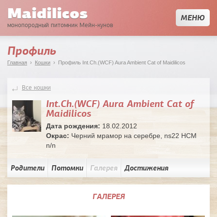
Maidilicos
МЕНЮ
монопородный питомник Мейн-кунов
Профиль
Главная
›
Кошки
› Профиль Int.Ch.(WCF) Aura Ambient Cat of Maidilicos
Все кошки
Int.Ch.(WCF) Aura Ambient Cat of
Maidilicos
Дата рождения:
18.02.2012
Окрас:
Черний мрамор на серебре, ns22 HCM
n/n
Родители
Потомки
Галерея
Достижения
ГАЛЕРЕЯ