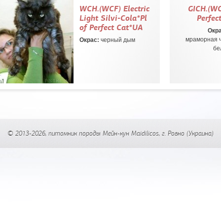
WCH.(WCF) Electric
GICH.(WC
Light Silvi-Cola*Pl
Perfec
of Perfect Cat*UA
Окра
мраморная 
Окрас:
черный дым
бе
© 2013-2026, питомник породы Мейн-кун Maidilicos, г.
Ровно
(Украина)