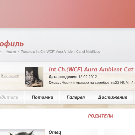
офиль
я
›
Кошки
› Профиль Int.Ch.(WCF) Aura Ambient Cat of Maidilicos
Int.Ch.(WCF) Aura Ambient Cat 
Все кошки
Дата рождения:
18.02.2012
Окрас:
Черний мрамор на серебре, ns22 HCM n/n
одители
Потомки
Галерея
Достижения
РОДИТЕЛИ
Отец