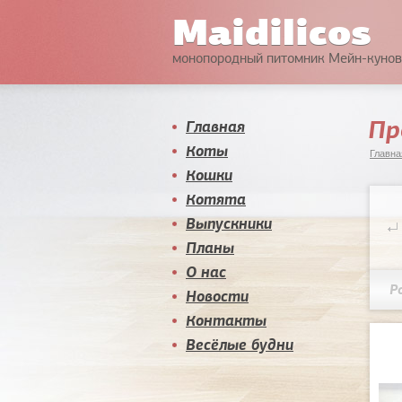
Maidilicos
монопородный питомник Мейн-кунов
Пр
Главная
Коты
Главна
Кошки
Котята
Выпускники
Планы
О нас
Р
Новости
Контакты
Весёлые будни