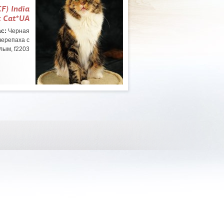
F) India
t Cat*UA
с:
Черная
черепаха с
лым, f2203