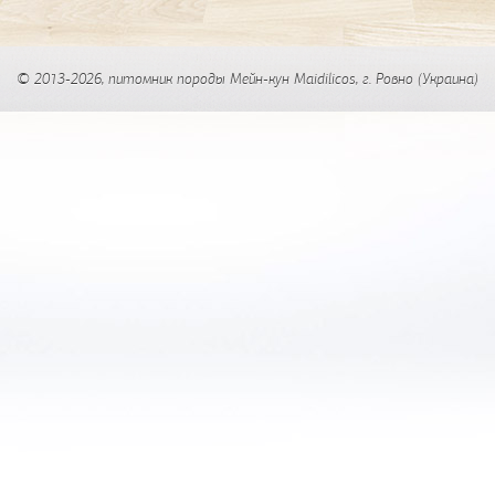
© 2013-2026, питомник породы Мейн-кун Maidilicos, г.
Ровно
(Украина)