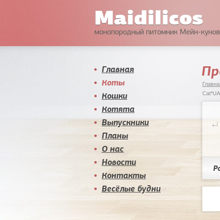
Maidilicos
монопородный питомник Мейн-кунов
Пр
Главная
Коты
Главна
Кошки
Cat*UA
Котята
Выпускники
Планы
О нас
Новости
Р
Контакты
Весёлые будни