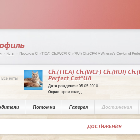
офиль
я
›
Коты
› Профиль Ch.(TICA) Сh.(WCF) Сh.(RUI) Ch.(CFA) A Winerau's Ceylon of Perfe
Ch.(TICA) Сh.(WCF) Сh.(RUI) Ch.
Perfect Cat*UA
Все коты
Дата рождения:
05.05.2010
Окрас:
крем солид
одители
Потомки
Галерея
Достижения
ДОСТИЖЕНИЯ