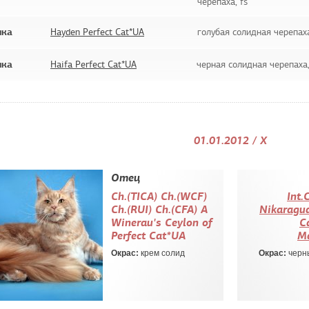
черепаха, fs
шка
Hayden Perfect Cat*UA
голубая солидная черепаха
шка
Haifa Perfect Cat*UA
черная солидная черепаха,
01.01.2012 / X
Отец
Ch.(TICA) Сh.(WCF)
Int.
Сh.(RUI) Ch.(CFA) A
Nikaragua
Winerau's Ceylon of
C
Perfect Cat*UA
Ma
Окрас:
крем солид
Окрас:
черны