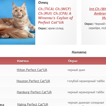
Отец
Ch.(TICA) Сh.(WCF)
Int.Ch.(W
Сh.(RUI) Ch.(CFA) A
Ambien
Winerau's Ceylon of
Ma
Perfect Cat*UA
Окрас:
Черний 
серебре, ns
Окрас:
крем солид
Котята
Кличка
Окрас
Hilton Perfect Cat*UA
черный дым
Houston Perfect Cat*UA
голубой мраморный табби
Hamburg Perfect Cat*UA
черный мраморный табби
черная дымная солидная
шка
Halma Perfect Cat*UA