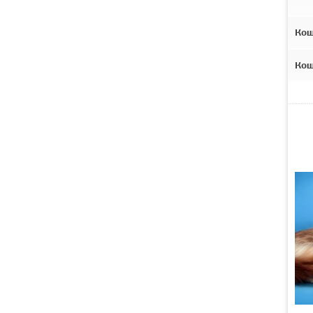
Ко
Ко