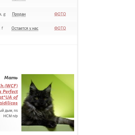
, g
Продан
ФОТО
 f
Остается у нас
ФОТО
Мать
Сh.(WCF)
 Perfect
at*UA of
idilicos
й дым, ns
HCM n/p