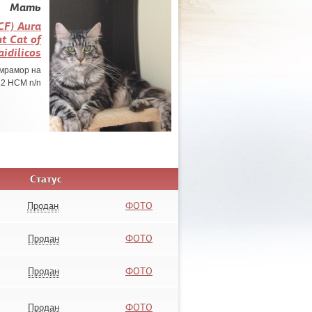
Мать
CF) Aura
t Cat of
idilicos
мрамор на
22 HCM n/n
Статус
Продан
ФОТО
Продан
ФОТО
Продан
ФОТО
Продан
ФОТО