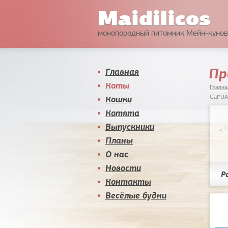
Maidilicos
монопородный питомник Мейн-кунов
Пр
Главная
Коты
Главна
Кошки
Cat*UA
Котята
Выпускники
Планы
О нас
Новости
Р
Контакты
Весёлые будни