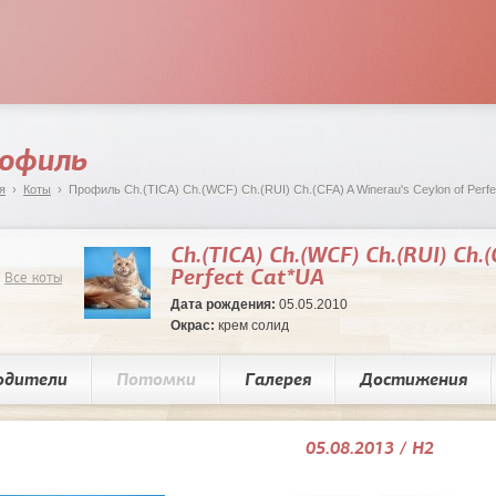
офиль
я
›
Коты
› Профиль Ch.(TICA) Сh.(WCF) Сh.(RUI) Ch.(CFA) A Winerau's Ceylon of Perfe
Ch.(TICA) Сh.(WCF) Сh.(RUI) Ch.
Perfect Cat*UA
Все коты
Дата рождения:
05.05.2010
Окрас:
крем солид
одители
Потомки
Галерея
Достижения
05.08.2013 / Н2